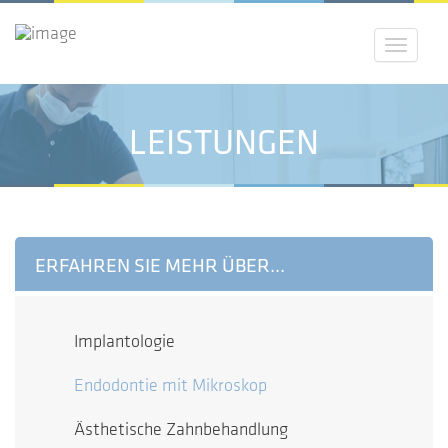
Menü
LEISTUNGEN
ERFAHREN SIE MEHR ÜBER...
Implantologie
Endodontie mit Mikroskop
Ästhetische Zahnbehandlung